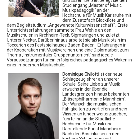
und Essen. Derzeit belegt sie den
Musikschule Lauffen / N. und
Studiengang „Master of Music
Musikpädagogik“ an der
Umgebung
Hochschule für Musik Karlsruhe mit
dem Zusatzfach Blockflöte und
Südstr. 25
dem Begleitstudium „Angewandte Kulturwissenschaft“. Erste
74348 Lauffen / N.
Unterrichtserfahrungen sammelte Frau Wehle an den
Musikschulen in Kirchheim-Teck, Sigmaringen und zuletzt
Tel.: 07133/4894
Unterer Neckar. Darüber hinaus arbeitet sie als Musiklotsin im
Fax: 07133/5664
Toccarion des Festspielhauses Baden-Baden. Erfahrungen in
der Kooperation mit Musikvereinen und eine Diplomarbeit zum
Thema „Instrumentaler Gruppenunterricht“ sind ideale
Allgemeine Sprechzeiten
Voraussetzungen für ein erfolgreiches pädagogisches Wirken in
Montag - Freitag 9:00 - 12.00 Uhr
einer modernen Musikschule.
Montag - Donnerstag 14.00 - 16.00 Uhr
und nach Vereinbarung
Dominique Civilotti
ist der neue
Schlagzeuglehrer an unserer
Schule. Seine Liebe zur Musik
> EMAIL SENDEN
erwuchs in der über die
Landesgrenzen hinaus bekannten
„Bläserphilharmonie Mannheim“.
> ZUM ANFAHRTSPLAN
Der Wunsch die musikalischen
Fähigkeiten zu vertiefen und sein
Wissen an Kinder weiterzugeben,
führte ihn an die Staatliche
Hochschule für Musik und
Darstellende Kunst Mannheim.
Nach den Abschlüssen in den
Fächern Schlagzeug und