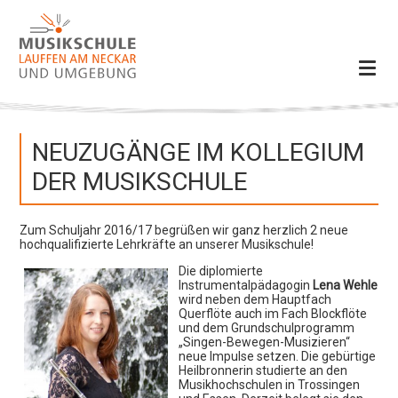
Anfahrt
NEUZUGÄNGE IM KOLLEGIUM
DER MUSIKSCHULE
Zum Schuljahr 2016/17 begrüßen wir ganz herzlich 2 neue
hochqualifizierte Lehrkräfte an unserer Musikschule!
Die diplomierte
Instrumentalpädagogin
Lena Wehle
wird neben dem Hauptfach
Querflöte auch im Fach Blockflöte
und dem Grundschulprogramm
„Singen-Bewegen-Musizieren“
neue Impulse setzen. Die gebürtige
Heilbronnerin studierte an den
Musikhochschulen in Trossingen