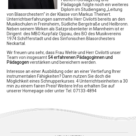
Events & Konzerte
Pädagogik folgte noch ein weiteres
Diplom im Studiengang „Leitung
von Blasorchestern“ in der Klasse von Markus Theinert.
Unterrichtserfahrungen sammelte Herr Civilotti bereits an den
Musikschulen in Freinsheim, Südliche Bergstraße und Heilbronn.
Neben seinem Wirken als Satzprobenleiter in Mannheim ist er
Dirigent des MBO Kurpfalz Oppau, des BO des Musikvereins
1974 Schifferstadt und des Sinfonischen Blasorchesters
Neckartal.
Wir freuen uns sehr, dass Frau Wehle und Herr Civilotti unser
Team von insgesamt
54 erfahrenen Pädagoginnen und
Pädagogen
verstärken und bereichern werden.
Interesse an einer Ausbildung oder an einer Vertiefung Ihrer
instrumentalen Fähigkeiten? Dann nutzen Sie doch die
Möglichkeit eines Schnupperkurses. 4 Unterrichtseinheiten a 30
min zu einem fairen Preis! Weitere Infos erhalten Sie auf
1. Okt. – Konzert Klaviertrio
unserer Homepage oder unter Tel. 07133-4894
Das Trio ARTE SANITAS konzertiert am Abend des 1. Oktober
im Rahmen des Neckar-Musikfestivals im Orchestersaal
unserer Musikschule. Gespielt wird um 19.30 Uhr das
Programm FIN DE SIÉCLE mit Werken von Debussy und Fauré.
Weitere Informationen als auch der Link zum
Kartenvorverkauf folgen im September… 1. Oktober – 19.30
Uhr Orchestersaal Musikschule Lauffen a.N. u.U. Südstraße 25
TRIO ARTE SANITAS Alexandre Feye, Violine Peer Findeisen,