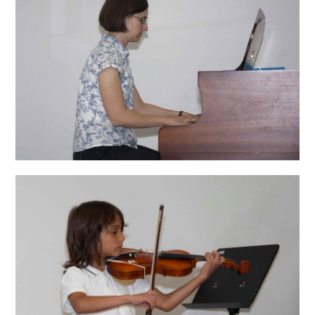
es durch die Verwendung impressionistischen Klangfarben
erhält und somit die Harfe in all ihrer Ausdruckskraft zeigt.
Überzeugen Sie sich selbst! Im weiteren Verlauf des Abends
spannt das junge Orchester einen weiten stilistischen Bogen –
von der Verspieltheit „Fanny Hensels“ in ihrem „Streichquartett
in Es-Dur über die emotionale Tiefe des „Adagietto“ von
Gustav Mahlers 5. Sinfonie hin zur „Serenade für Streicher, op.
2“ von Mieczysław Karłowicz ist dem Publikum alles geboten
und verspricht einen unvergesslichen Abend. Seit seiner
Gründung im Jahr 2016 steht das Junge Kammerorchester
Tauber-Franken für innovative Konzertideen, indem es in
jedem Jahr ein neues Soloinstrument in das
Konzertprogramm integriert. Mit „Strings meet Harp“ feiert
das Ensemble nicht nur ein erfolgreiches Jahrzehnt voller
Musik und Zusammenhalt innerhalb des Orchesters, sondern
freut sich bereits auf die kommenden Jahre – mit neuen
Stücken, jungen Talenten und natürlich großer Spielfreude.
Das Konzert beginnt um 19 Uhr, der Eintritt ist frei, Spenden
sind herzlich willkommen.Alle Musikfreunde, langjährige
Zuhörende und Interessierte sind herzlich eingeladen, diesen
besonderen Jubiläumsabend mit dem JKO zu feiern und
gemeinsam in den ergreifenden Klang von Streichern und
Harfe einzutauchen.
Vorhang auf!
…für unsere Online-Instrumentenvorstellung! Im Nachgang