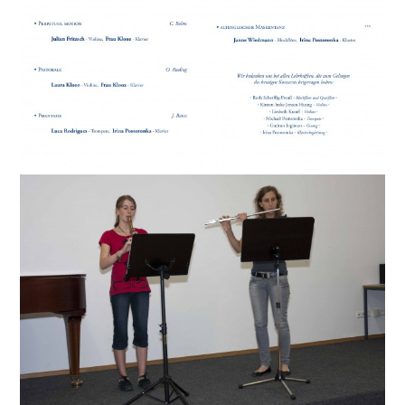
Musikschule Lauffen / N. und
Umgebung
Südstr. 25
74348 Lauffen / N.
Tel.: 07133/4894
Fax: 07133/5664
Allgemeine Sprechzeiten
Montag - Freitag 9:00 - 12.00 Uhr
Montag - Donnerstag 14.00 - 16.00 Uhr
und nach Vereinbarung
> EMAIL SENDEN
> ZUM ANFAHRTSPLAN