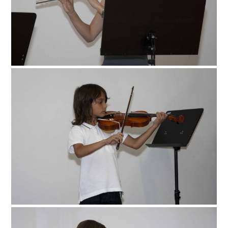
Klavier Dorothea von Albrecht, Cello
12. Sept. – Strings meet Harp
Am Samstag, den 12. September, lädt das „Junge
Kammerorchester Tauber-Franken“, im Rahmen des
Lauffener Kulturprogramms „Bühne frei…“, zu einem
festlichen Konzertabend in die Stadthalle Lauffen am
Neckar ein. Unter dem Motto „Strings meet Harp“ feiert das
Ensemble sein 10-jähriges Bestehen – mit einem Programm,
das die weichen Melodien der Streicher und den einzigartigen
Klang der Harfe zu einem außergewöhnlichem Musikerlebnis
verbindet. Als Solistin ist die junge Harfenistin Charlotte
Bommas (Neckarwestheim) zu erleben, die ihr Können bereits
vor einem internationalen Publikum darbieten konnte. Mit
technischer Brillanz und großem musikalischen Feingefühl
verleiht sie dem Programm eine faszinierende Leichtigkeit.
Gemeinsam mit dem JKO interpretiert sie unter anderem
Claude Debussys „Danse sacrée et danse profane“, ein
anspruchsvolles Werk, das mit seiner Vielfältigkeit der Solistin
einiges abverlangt, was Charlotte Bommas aber mit Bravour
meistert. Das Werk, speziell für die damals neu entwickelte
chromatische Harfe geschrieben, besteht aus zwei sich stark
voneinander abhebenden Teilen: Der Heilige Tanz (Danse
sacrée) fließt in einem ruhigen, fast meditativen und
spirituellen Charakter dahin. Dem gegenüber lebt der Weltliche
Tanz (Danse profane) von seiner tänzerischen Bewegung, den