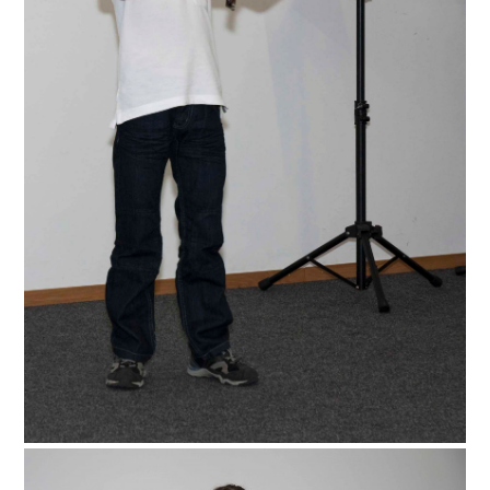
unserer bekannten Informationsveranstaltung “Tag der
Instrumente” können Sie sich einen Eindruck zu unseren
Fächern und Instrumenten verschaffen. Unser Kollegium ist in
der Pandemiezeit vor die Kamera getreten und hat kurze
Vorstellungsvideos der Instrumente und Ensembles
aufgenommen. Über nachfolgenden Link gelangen Sie zur
Playlist in unserem YouTube-Kanal… Tag der Instrumente –
online Klicken Sie sich nach Belieben durch die verschiedenen
Videos. Für ein persönliches Beratungsgespräch mit einem
Fachlehrer, kontaktieren Sie uns bitte per Mail (info@lauffen-
musikschule.de) oder Telefon (07133-4894). Wir freuen uns
auf Ihre Anfragen! Falls Sie direkt ein bestimmtes
Fach/Instrument “ansteuern” möchten, so können Sie dies
über nachfolgende Links tun. Tasteninstrumente / Schlagzeug
Klavier – Keyboard – Akkordeon – Schlagzeug
Streichinstrumente Geige – Suzuki-Violine – Bratsche –
Cellissimo-Kids – Kontrabass Zupfinstrumente Gitarre – Jazz-
Gitarre – E-Gitarre – Lateinamerikanische Gitarre
Blasinstrumente Blockflöte – Querflöte – Klarinette –
Saxophon – Trompete – Waldhorn – Euphonium – Posaune
Frühförderung (EMP) / Theorie-Komposition / Ensembles
Musikinsel, Musikalische Frühförderung & Musikwerkstatt –
Musiktheorie & Komposition – Orchester & Streicherklasse
Darüber hinaus haben einige Kolleginnen und Kollegen ein
Musikschullied als Audio-File aufgenommen, worüber man
dem Klang der Instrumente unabhängig vom Bild lauschen
kann… Akkordeon Bassblockflöte mit Klavierbegleitung
Bratsche mit Klavierbegleitung Geige mit Klavierbegleitung