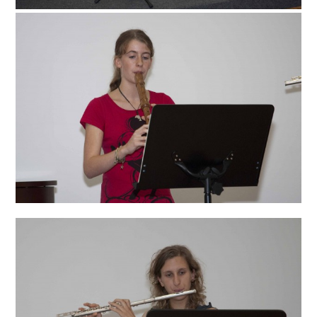
Events & Konzerte
1. Okt. – Konzert Klaviertrio
Das Trio ARTE SANITAS konzertiert am Abend des 1. Oktober
im Rahmen des Neckar-Musikfestivals im Orchestersaal
unserer Musikschule. Gespielt wird um 19.30 Uhr das
Programm FIN DE SIÉCLE mit Werken von Debussy und Fauré.
Weitere Informationen als auch der Link zum
Kartenvorverkauf folgen im September… 1. Oktober – 19.30
Uhr Orchestersaal Musikschule Lauffen a.N. u.U. Südstraße 25
TRIO ARTE SANITAS Alexandre Feye, Violine Peer Findeisen,