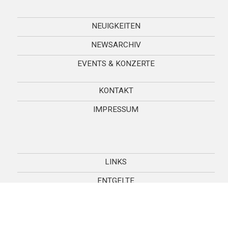
Montag - Freitag 9:00 - 12.00 Uhr
Montag - Donnerstag 14.00 - 16.00 Uhr
und nach Vereinbarung
NEUIGKEITEN
NEWSARCHIV
> EMAIL SENDEN
EVENTS & KONZERTE
> ZUM ANFAHRTSPLAN
KONTAKT
IMPRESSUM
Events & Konzerte
LINKS
ENTGELTE
DOWNLOADS
FÖRDERVEREIN