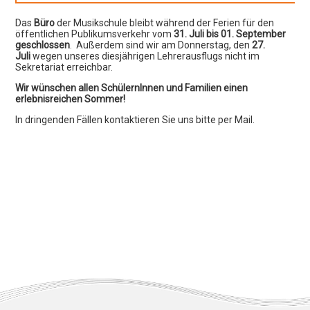
Das
Büro
der Musikschule bleibt während der Ferien für den
öffentlichen Publikumsverkehr vom
31. Juli
bis 01. September
geschlossen
. Außerdem sind wir am Donnerstag, den
27.
Juli
wegen unseres diesjährigen Lehrerausflugs nicht im
Sekretariat erreichbar.
Wir wünschen allen SchülernInnen und Familien einen
erlebnisreichen Sommer!
In dringenden Fällen kontaktieren Sie uns bitte per Mail.
Musikschule Lauffen / N. und
Umgebung
Südstr. 25
74348 Lauffen / N.
Tel.: 07133/4894
Fax: 07133/5664
Allgemeine Sprechzeiten