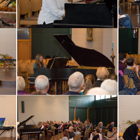
Am Samstag, den 12. September, lädt
das „Junge Kammerorchester Tauber-Franken“,
im Rahmen des Lauffener
Kulturprogramms „Bühne frei…“, zu einem
festlichen Konzertabend in die Stadthalle
Lauffen am Neckar ein. Unter dem
Motto „Strings meet Harp“ feiert das Ensemble
sein 10-jähriges Bestehen – mit einem
Programm, das die weichen Melodien der
Streicher und den einzigartigen Klang der Harfe
zu einem außergewöhnlichem Musikerlebnis
verbindet. Als Solistin ist die junge Harfenistin
Charlotte Bommas (Neckarwestheim) zu
erleben, die ihr Können bereits vor einem
internationalen Publikum darbieten konnte. Mit
technischer Brillanz und großem musikalischen
Feingefühl verleiht sie dem Programm eine
faszinierende Leichtigkeit. Gemeinsam mit dem
JKO interpretiert sie unter anderem Claude
Debussys „Danse sacrée et danse profane“, ein
anspruchsvolles Werk, das mit seiner
Vielfältigkeit der Solistin einiges abverlangt, was
Charlotte Bommas aber mit Bravour meistert.
Das Werk, speziell für die damals neu
entwickelte chromatische Harfe geschrieben,
besteht aus zwei sich stark voneinander
abhebenden Teilen: Der Heilige Tanz (Danse