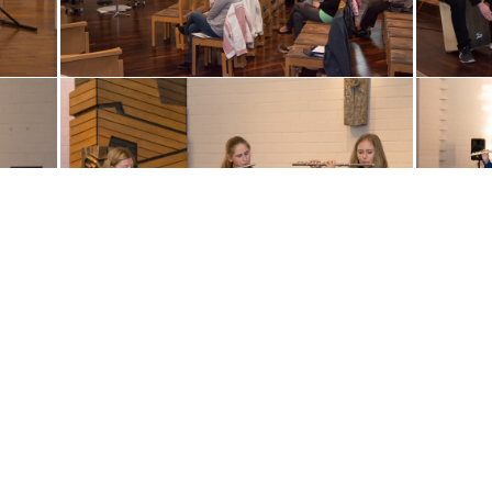
sacrée) fließt in einem ruhigen, fast meditativen
und spirituellen Charakter dahin. Dem gegenüber
lebt der Weltliche Tanz (Danse profane) von
seiner tänzerischen Bewegung, den es durch die
Verwendung impressionistischen Klangfarben
erhält und somit die Harfe in all ihrer
Ausdruckskraft zeigt. Überzeugen Sie sich
selbst! Im weiteren Verlauf des Abends spannt
das junge Orchester einen weiten stilistischen
Bogen – von der Verspieltheit „Fanny Hensels“ in
ihrem „Streichquartett in Es-Dur über die
emotionale Tiefe des „Adagietto“ von Gustav
Mahlers 5. Sinfonie hin zur „Serenade für
Streicher, op. 2“ von Mieczysław Karłowicz ist
dem Publikum alles geboten und verspricht
einen unvergesslichen Abend. Seit seiner
Gründung im Jahr 2016 steht das Junge
Kammerorchester Tauber-Franken für
innovative Konzertideen, indem es in jedem Jahr
ein neues Soloinstrument in das
Konzertprogramm integriert. Mit „Strings meet
Harp“ feiert das Ensemble nicht nur ein
erfolgreiches Jahrzehnt voller Musik und
Zusammenhalt innerhalb des Orchesters,
sondern freut sich bereits auf die kommenden
Jahre – mit neuen Stücken, jungen Talenten und
natürlich großer Spielfreude. Das Konzert
beginnt um 19 Uhr, der Eintritt ist frei, Spenden