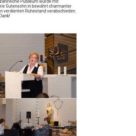
 zahlreiche Publikum wurde mit
rie Gutensohn in bewährt charmanter
den verdienten Ruhestand verabschieden.
Dank!
ne-Formulare
 UNTERRICHTSANTRAG
 UMMELDUNG
g widerrufen/kündigen
en werden zu Ihrer Sicherheit ausschließlich
sselt mit einer gesichterten SSL-Verbindung
gen!