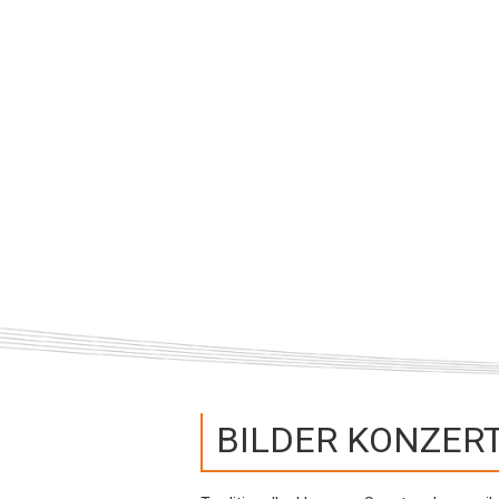
Anfahrt
BILDER KONZER