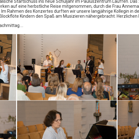
alische Startschuss ins neue Schuljahr im Pauluszentrum Lauffen. Das
rken auf eine herbstliche Reise mitgenommen, durch die Frau Annema
 Im Rahmen des Konzertes durften wir unsere langjährige Kollegin in 
 Blockflöte Kindern den Spaß am Musizieren nähergebracht. Herzlichen 
nachmittag….
1. Okt. – Konzert Klaviertrio
und
Onli
Das Trio ARTE SANITAS konzertiert am Abend
des 1. Oktober im Rahmen des Neckar-
ZUM
Musikfestivals im Orchestersaal unserer
Musikschule. Gespielt wird um 19.30 Uhr das
ZUR
Programm FIN DE SIÉCLE mit Werken von
Debussy und Fauré. Weitere Informationen als
Vertra
auch der Link zum Kartenvorverkauf folgen im
September… 1. Oktober – 19.30 Uhr
Ihre Dat
Orchestersaal Musikschule Lauffen a.N. u.U.
verschlü
Südstraße 25 TRIO ARTE SANITAS Alexandre
Feye, Violine Peer Findeisen, Klavier Dorothea
übertra
von Albrecht, Cello
12. Sept. – Strings meet Harp