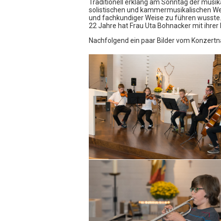
Traditionell erklang am Sonntag der musik
solistischen und kammermusikalischen We
und fachkundiger Weise zu führen wusste.
22 Jahre hat Frau Uta Bohnacker mit ihrer
Nachfolgend ein paar Bilder vom Konzert
Musikschule Lauffen / N. 
Umgebung
Südstr. 25
74348 Lauffen / N.
Tel.: 07133/4894
Fax: 07133/5664
Allgemeine Sprechzeiten
Montag - Freitag 9:00 - 12.00 Uhr
Montag - Donnerstag 14.00 - 16.00 Uhr
und nach Vereinbarung