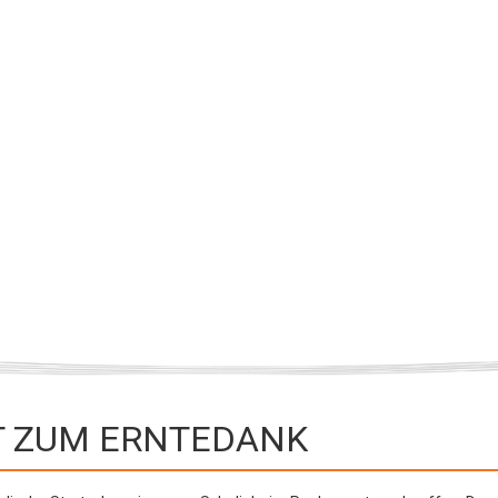
Events & Konzerte
Gale
T ZUM ERNTEDANK